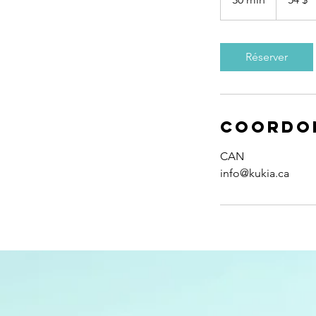
0
m
i
Réserver
n
Coordo
CAN
info@kukia.ca