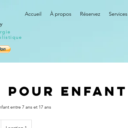
Accueil
À propos
Réservez
Services
y
rgie
olistique
n pour Enfant
fant entre 7 ans et 17 ans
Location 1